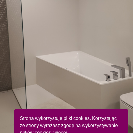
Łazienka
w
Zabrzu
2
Łazienka
w
Zabrzu
3
Łazienka
w
Zabrzu
3
Łazienka
w
Strona wykorzystuje pliki cookies. Korzystając
Zabrzu
ze strony wyrażasz zgodę na wykorzystywanie
4
plików cookies.
więcej