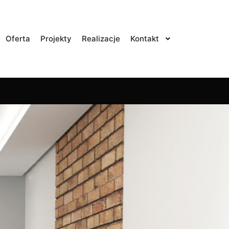
Oferta
Projekty
Realizacje
Kontakt