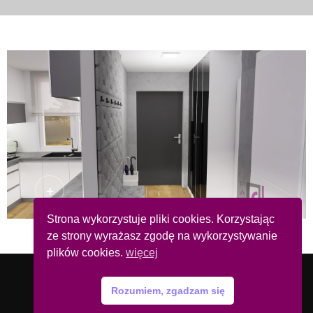
+
Strona wykorzystuje pliki cookies. Korzystając
ze strony wyrażasz zgodę na wykorzystywanie
plików cookies.
więcej
2021 Architektura wnętrz PART-DESIGN Patrycja
Drabek
Rozumiem, zgadzam się
Strona wykonana przez
MachIT z Zabrza